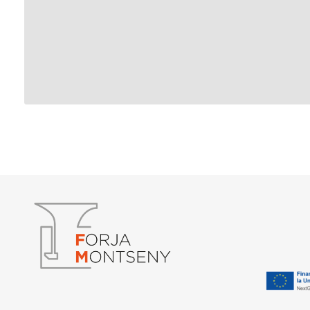
Forja Montseny
Cerrajería y Forja artística