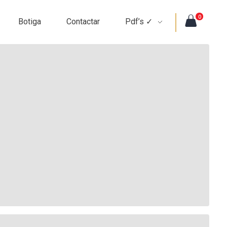
0
Botiga
Contactar
Pdf’s ✓